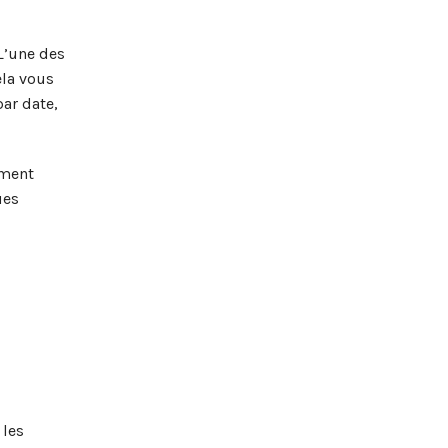
L’une des
ela vous
ar date,
ement
ues
 les