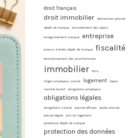
droit français
droit immobilier
démarches plainte
dépôt de marque
encadrement des loyers
entreprise
enregistrement marque
fiscalité
erreurs à éviter dépôt de marque
fonctionnement des prud’hommes
immobilier
kbis
logement
litiges employeur salarié
loyers
marché locatif
obligations employeur
obligations légales
obligations salarié
plainte efficace
porter plainte
preuve légale
prix du logement
procédure dépôt de marque
protection des données