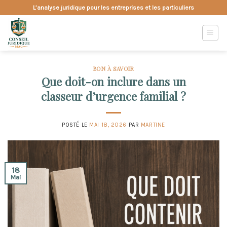
Skip
L’analyse juridique pour les entreprises et les particuliers
to
content
BON À SAVOIR
Que doit-on inclure dans un
classeur d’urgence familial ?
POSTÉ LE
MAI 18, 2026
PAR
MARTINE
18
Mai