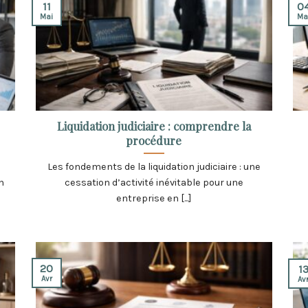
11
0
Mai
Ma
Liquidation judiciaire : comprendre la
procédure
Les fondements de la liquidation judiciaire : une
n
cessation d’activité inévitable pour une
entreprise en [...]
20
1
Avr
Av