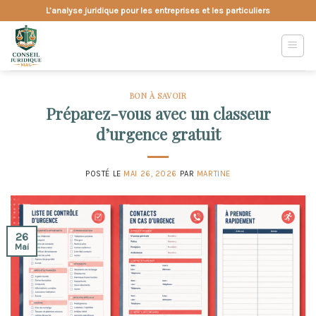
Skip
L’analyse juridique pour les entreprises et les particuliers
to
content
BON À SAVOIR
Préparez-vous avec un classeur
d’urgence gratuit
POSTÉ LE
MAI 26, 2026
PAR
MARTINE
26
Mai