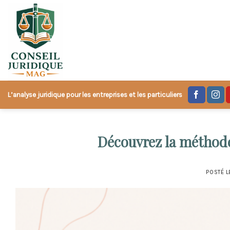
Skip
to
content
L’analyse juridique pour les entreprises et les particuliers
Découvrez la méthod
POSTÉ 