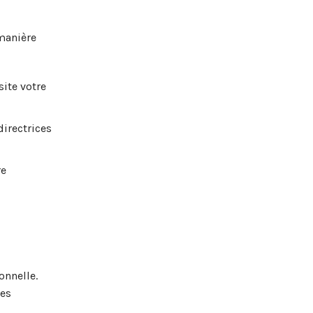
manière
ite votre
directrices
re
onnelle.
les