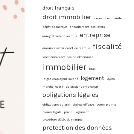
droit français
droit immobilier
démarches plainte
dépôt de marque
encadrement des loyers
entreprise
enregistrement marque
fiscalité
erreurs à éviter dépôt de marque
fonctionnement des prud’hommes
immobilier
kbis
logement
litiges employeur salarié
loyers
marché locatif
obligations employeur
obligations légales
obligations salarié
plainte efficace
porter plainte
preuve légale
prix du logement
procédure dépôt de marque
protection des données