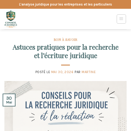
Skip
L’analyse juridique pour les entreprises et les particuliers
to
content
BON À SAVOIR
Astuces pratiques pour la recherche
et l’écriture juridique
POSTÉ LE
MAI 30, 2026
PAR
MARTINE
30
Mai