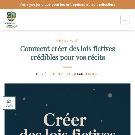
Skip
L’analyse juridique pour les entreprises et les particuliers
to
content
BON À SAVOIR
Comment créer des lois fictives
crédibles pour vos récits
POSTÉ LE
JUIN 21, 2026
PAR
MARTINE
21
Juin