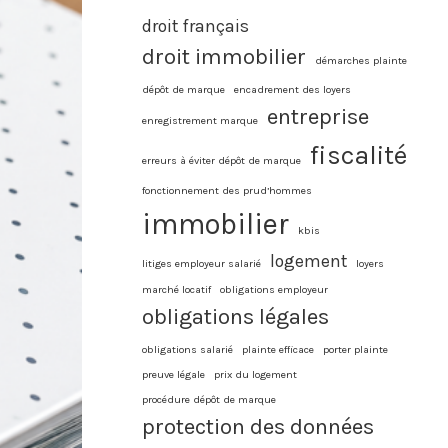
droit français
droit immobilier
démarches plainte
dépôt de marque
encadrement des loyers
entreprise
enregistrement marque
fiscalité
erreurs à éviter dépôt de marque
fonctionnement des prud’hommes
immobilier
kbis
logement
litiges employeur salarié
loyers
marché locatif
obligations employeur
obligations légales
obligations salarié
plainte efficace
porter plainte
preuve légale
prix du logement
procédure dépôt de marque
protection des données