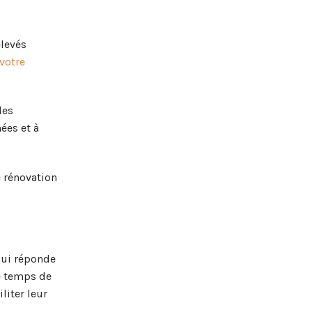
elevés
votre
les
ées et à
e rénovation
qui réponde
le temps de
liter leur