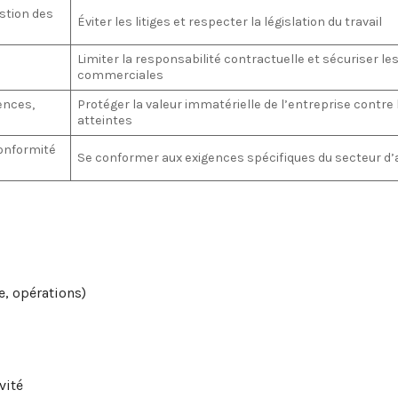
estion des
Éviter les litiges et respecter la législation du travail
Limiter la responsabilité contractuelle et sécuriser les
commerciales
ences,
Protéger la valeur immatérielle de l’entreprise contre 
atteintes
onformité
Se conformer aux exigences spécifiques du secteur d’a
e, opérations)
vité