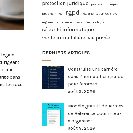
protection juridique
protection marque
rgpd
prud’hommes
réglementation du travail
réglementation immobilière
rôle juridique
sécurité informatique
vente immobilière
vie privée
DERNIERS ARTICLES
 légale
dirigeant
Construire une carrière
mme une
dans l’immobilier : guide
ance
dans
pour femmes
ons lourdes
août 9, 2026
Modèle gratuit de Termes
de Référence pour mieux
s’organiser
août 9, 2026