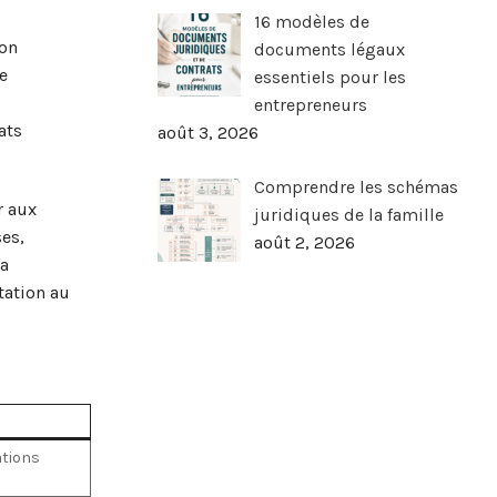
16 modèles de
ion
documents légaux
e
essentiels pour les
entrepreneurs
ats
août 3, 2026
Comprendre les schémas
r aux
juridiques de la famille
es,
août 2, 2026
La
tation au
ations