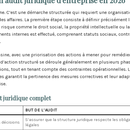
n audit juridique d’entreprise en 2026
ne. C’est une démarche structurée qui requiert une organisat
es affaires. La première étape consiste à définir précisément l
risque comme le droit social, la propriété intellectuelle ou la
ents internes est effectué, comprenant statuts sociaux, contr
.
ssine, avec une priorisation des actions à mener pour remédie
d’action structuré se déroule généralement en plusieurs phas
ns, tout en tenant compte des contraintes opérationnelles. 
res garantit la pertinence des mesures correctives et leur adap
ise.
it juridique complet
BUT DE L’AUDIT
S’assurer que la structure juridique respecte les oblig
 décisions
légales