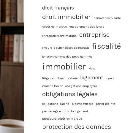
droit français
droit immobilier
démarches plainte
dépôt de marque
encadrement des loyers
entreprise
enregistrement marque
fiscalité
erreurs à éviter dépôt de marque
fonctionnement des prud’hommes
immobilier
kbis
logement
litiges employeur salarié
loyers
marché locatif
obligations employeur
obligations légales
obligations salarié
plainte efficace
porter plainte
preuve légale
prix du logement
procédure dépôt de marque
protection des données