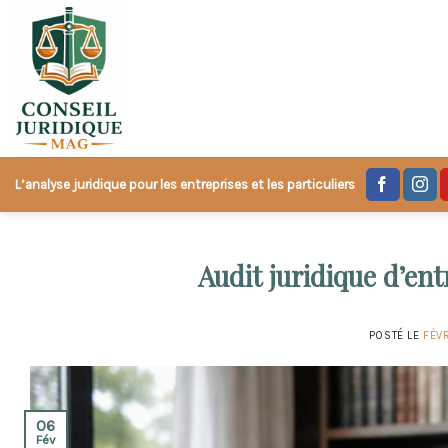
Skip
to
content
L’analyse juridique pour les entreprises et les particuliers
Audit juridique d’en
POSTÉ LE
FÉVR
06
Fév