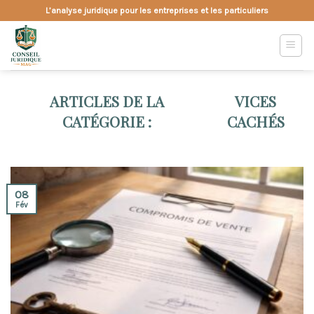
Skip
L’analyse juridique pour les entreprises et les particuliers
to
content
VICES
CACHÉS
08
Fév